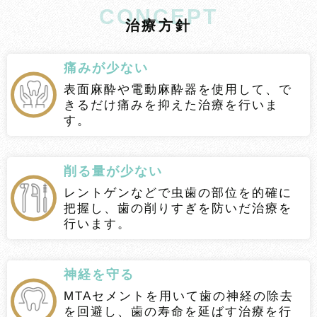
CONCEPT
治
療
方
針
痛みが少ない
表面麻酔や電動麻酔器を使用して、で
きるだけ痛みを抑えた治療を行いま
す。
削る量が少ない
レントゲンなどで虫歯の部位を的確に
把握し、歯の削りすぎを防いだ治療を
行います。
神経を守る
MTAセメントを用いて歯の神経の除去
を回避し、歯の寿命を延ばす治療を行