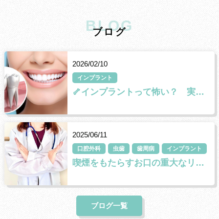
BLOG
ブ
ロ
グ
2026/02/10
インプラント
🦴インプラントって怖い？ 実はそんなことないんです。
2025/06/11
口腔外科
虫歯
歯周病
インプラント
喫煙をもたらすお口の重大なリスクについて
ブログ一覧