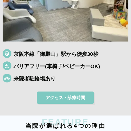
京阪本線「御殿山」駅から徒歩30秒
バリアフリー(車椅子/ベビーカーOK)
来院者駐輪場あり
アクセス・診療時間
FEATURE
当
院
が
選
ば
れ
る
4
つ
の
理
由