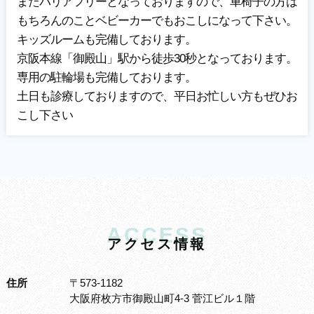
またバリアフリーとなっておりますので、車椅子の方は
もちろんのことベビーカーでもおこしになって下さい。
キッズルームも完備しております。
京阪本線「御殿山」駅から徒歩30秒となっております。
専用の駐輪場も完備しております。
土日も診療しておりますので、平日お忙しい方もぜひお
こし下さい
ACCESS
ア
ク
セ
ス
情
報
住所
〒573-1182
大阪府枚方市御殿山町4-3 菅江ビル１階