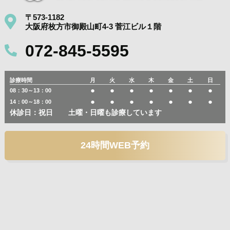
〒573-1182
大阪府枚方市御殿山町4-3 菅江ビル１階
072-845-5595
診療時間
月
火
水
木
金
土
日
●
●
●
●
●
●
●
08：30～13：00
●
●
●
●
●
●
●
14：00～18：00
休診日：祝日
土曜・日曜も診療しています
24時間WEB予約