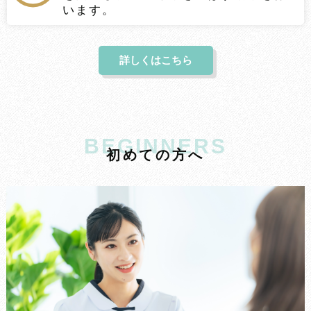
います。
詳しくはこちら
BEGINNERS
初
め
て
の
方
へ