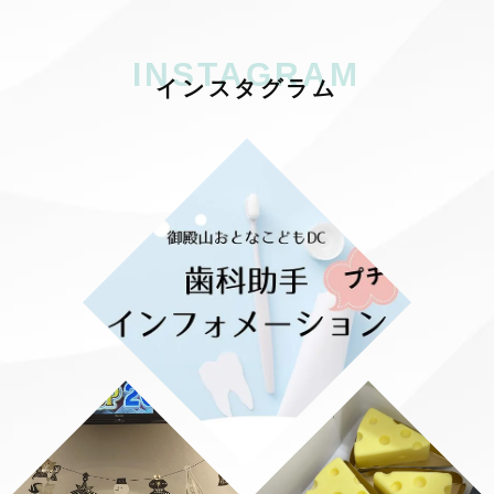
INSTAGRAM
イ
ン
ス
タ
グ
ラ
ム