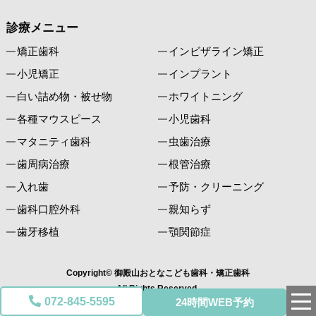
診療メニュー
矯正歯科
インビザライン矯正
小児矯正
インプラント
白い詰め物・被せ物
ホワイトニング
各種マウスピース
小児歯科
マタニティ歯科
虫歯治療
歯周病治療
根管治療
入れ歯
予防・クリーニング
歯科口腔外科
親知らず
歯牙移植
顎関節症
Copyright© 御殿山おとなこども歯科・矯正歯科
All Rights Reserved.
072-845-5595
24時間WEB予約