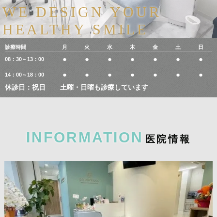
WE DESIGN YOUR
HEALTHY SMILE
診療時間
月
火
水
木
金
土
日
●
●
●
●
●
●
●
08：30～13：00
●
●
●
●
●
●
●
14：00～18：00
休診日：祝日
土曜・日曜も診療しています
INFORMATION
医
院
情
報