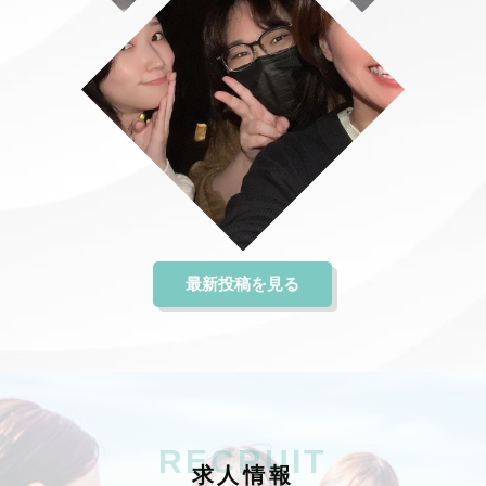
最新投稿を見る
RECRUIT
求
人
情
報