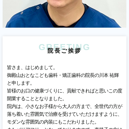
GREETING
院
長
ご
挨
拶
皆さま、はじめまして。
御殿山おとなこども歯科・矯正歯科の院長の川本 祐輝
と申します。
皆様のお口の健康づくりに、貢献できればと思いこの度
開業することとなりました。
院内は、小さなお子様から大人の方まで、全世代の方が
落ち着いた雰囲気で治療を受けていただけますように、
モダンな雰囲気の内装にもこだわりました。