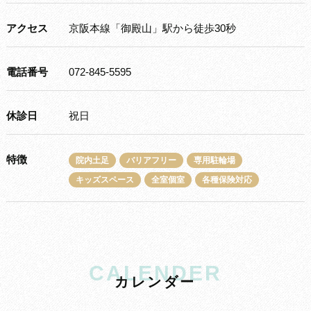
アクセス
京阪本線「御殿山」駅から徒歩30秒
電話番号
072-845-5595
休診日
祝日
特徴
院内土足
バリアフリー
専用駐輪場
キッズスペース
全室個室
各種保険対応
CALENDER
カ
レ
ン
ダ
ー