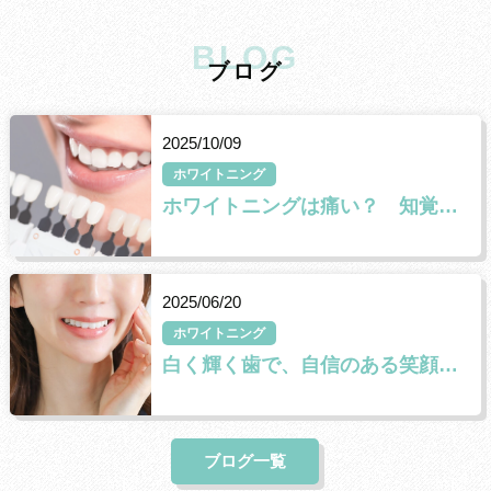
BLOG
ブ
ロ
グ
2025/10/09
ホワイトニング
ホワイトニングは痛い？ 知覚過敏の原因と対策🦷✨
2025/06/20
ホワイトニング
白く輝く歯で、自信のある笑顔に✨
ブログ一覧