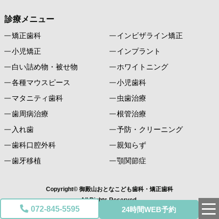
診療メニュー
矯正歯科
インビザライン矯正
小児矯正
インプラント
白い詰め物・被せ物
ホワイトニング
各種マウスピース
小児歯科
マタニティ歯科
虫歯治療
歯周病治療
根管治療
入れ歯
予防・クリーニング
歯科口腔外科
親知らず
歯牙移植
顎関節症
Copyright© 御殿山おとなこども歯科・矯正歯科
All Rights Reserved.
072-845-5595
24時間WEB予約