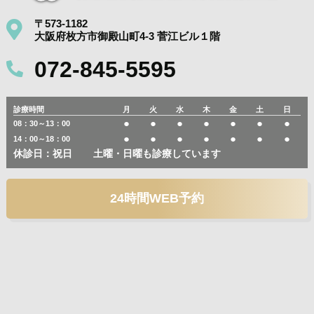
〒573-1182
大阪府枚方市御殿山町4-3 菅江ビル１階
072-845-5595
診療時間
月
火
水
木
金
土
日
●
●
●
●
●
●
●
08：30～13：00
●
●
●
●
●
●
●
14：00～18：00
休診日：祝日
土曜・日曜も診療しています
24時間WEB予約