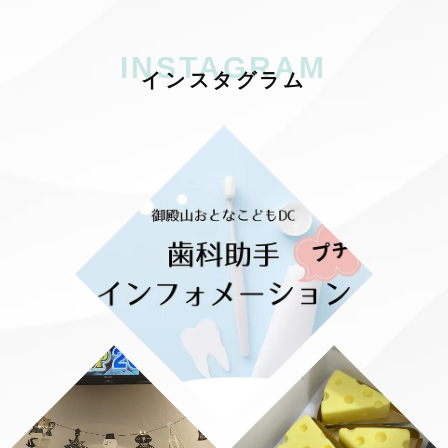
INSTAGRAM
イ
ン
ス
タ
グ
ラ
ム