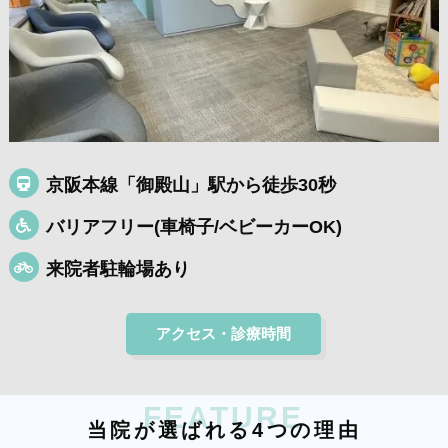
京阪本線「御殿山」駅から徒歩30秒
バリアフリー(車椅子/ベビーカーOK)
来院者駐輪場あり
アクセス・診療時間
FEATURE
当
院
が
選
ば
れ
る
4
つ
の
理
由