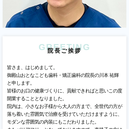
GREETING
院
長
ご
挨
拶
皆さま、はじめまして。
御殿山おとなこども歯科・矯正歯科の院長の川本 祐輝
と申します。
皆様のお口の健康づくりに、貢献できればと思いこの度
開業することとなりました。
院内は、小さなお子様から大人の方まで、全世代の方が
落ち着いた雰囲気で治療を受けていただけますように、
モダンな雰囲気の内装にもこだわりました。