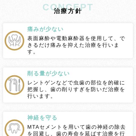
CONCEPT
治
療
方
針
痛みが少ない
表面麻酔や電動麻酔器を使用して、で
きるだけ痛みを抑えた治療を行いま
す。
削る量が少ない
レントゲンなどで虫歯の部位を的確に
把握し、歯の削りすぎを防いだ治療を
行います。
神経を守る
MTAセメントを用いて歯の神経の除去
を回避し、歯の寿命を延ばす治療を行