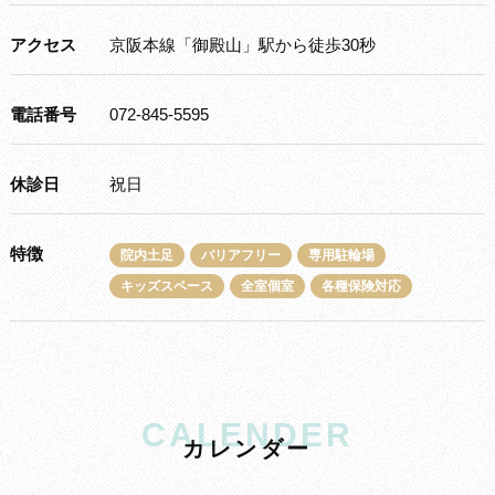
アクセス
京阪本線「御殿山」駅から徒歩30秒
電話番号
072-845-5595
休診日
祝日
特徴
院内土足
バリアフリー
専用駐輪場
キッズスペース
全室個室
各種保険対応
CALENDER
カ
レ
ン
ダ
ー