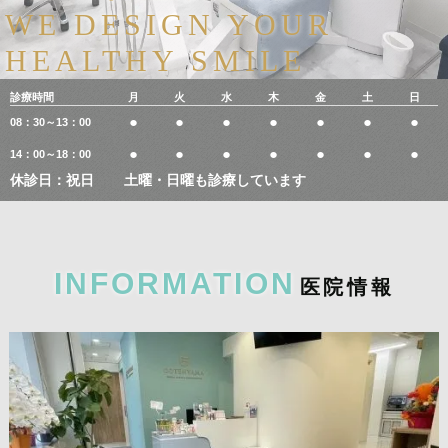
WE DESIGN YOUR
HEALTHY SMILE
診療時間
月
火
水
木
金
土
日
●
●
●
●
●
●
●
08：30～13：00
●
●
●
●
●
●
●
14：00～18：00
休診日：祝日
土曜・日曜も診療しています
INFORMATION
医
院
情
報