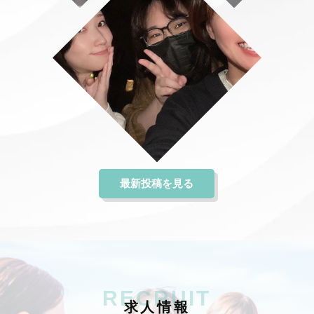
最新投稿を見る
RECRUIT
求
人
情
報