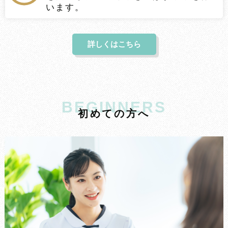
います。
詳しくはこちら
BEGINNERS
初
め
て
の
方
へ