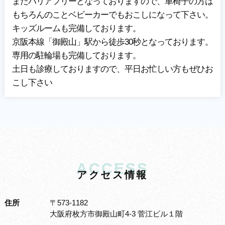
またバリアフリーとなっておりますので、車椅子の方は
もちろんのことベビーカーでもおこしになって下さい。
キッズルームも完備しております。
京阪本線「御殿山」駅から徒歩30秒となっております。
専用の駐輪場も完備しております。
土日も診療しておりますので、平日お忙しい方もぜひお
こし下さい
ACCESS
ア
ク
セ
ス
情
報
住所
〒573-1182
大阪府枚方市御殿山町4-3 菅江ビル１階