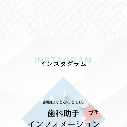
INSTAGRAM
イ
ン
ス
タ
グ
ラ
ム