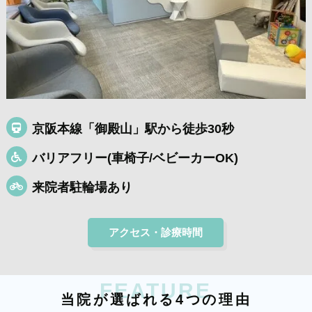
京阪本線「御殿山」駅から徒歩30秒
バリアフリー(車椅子/ベビーカーOK)
来院者駐輪場あり
アクセス・診療時間
FEATURE
当
院
が
選
ば
れ
る
4
つ
の
理
由