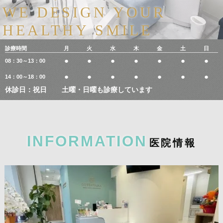
WE DESIGN YOUR
HEALTHY SMILE
診療時間
月
火
水
木
金
土
日
●
●
●
●
●
●
●
08：30～13：00
●
●
●
●
●
●
●
14：00～18：00
休診日：祝日
土曜・日曜も診療しています
INFORMATION
医
院
情
報