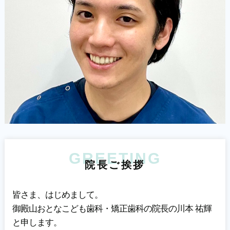
GREETING
院
長
ご
挨
拶
皆さま、はじめまして。
御殿山おとなこども歯科・矯正歯科の院長の川本 祐輝
と申します。