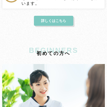
います。
詳しくはこちら
BEGINNERS
初
め
て
の
方
へ