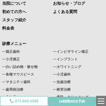
当院について
お知らせ・ブログ
初めての方へ
よくある質問
スタッフ紹介
料金表
診療メニュー
矯正歯科
インビザライン矯正
小児矯正
インプラント
白い詰め物・被せ物
ホワイトニング
各種マウスピース
小児歯科
マタニティ歯科
虫歯治療
歯周病治療
根管治療
入れ歯
予防・クリーニング
072-845-5595
24時間WEB予約
歯科口腔外科
親知らず