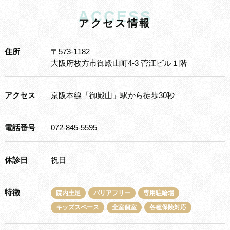
ACCESS
ア
ク
セ
ス
情
報
住所
〒573-1182
大阪府枚方市御殿山町4-3 菅江ビル１階
アクセス
京阪本線「御殿山」駅から徒歩30秒
電話番号
072-845-5595
休診日
祝日
特徴
院内土足
バリアフリー
専用駐輪場
キッズスペース
全室個室
各種保険対応