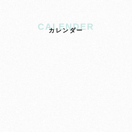
CALENDER
カ
レ
ン
ダ
ー