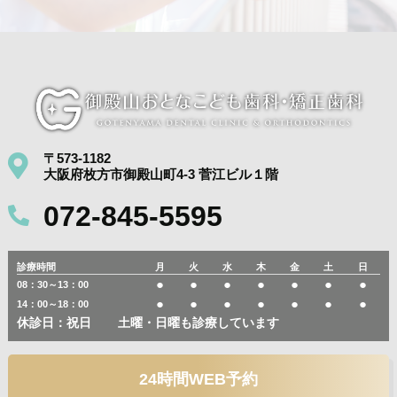
〒573-1182
大阪府枚方市御殿山町4-3 菅江ビル１階
072-845-5595
診療時間
月
火
水
木
金
土
日
●
●
●
●
●
●
●
08：30～13：00
●
●
●
●
●
●
●
14：00～18：00
休診日：祝日
土曜・日曜も診療しています
24時間WEB予約