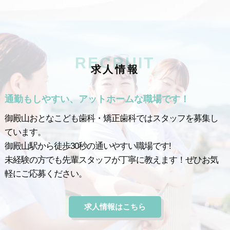
RECRUIT
求
人
情
報
通勤もしやすい、アットホームな職場です！
御殿山おとなこども歯科・矯正歯科ではスタッフを募集し
ています。
御殿山駅から徒歩30秒の通いやすい職場です!
未経験の方でも先輩スタッフが丁寧に教えます！ぜひお気
軽にご応募ください。
求人情報はこちら