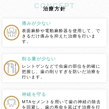
CONCEPT
治
療
方
針
痛みが少ない
表面麻酔や電動麻酔器を使用して、で
きるだけ痛みを抑えた治療を行いま
す。
削る量が少ない
レントゲンなどで虫歯の部位を的確に
把握し、歯の削りすぎを防いだ治療を
行います。
神経を守る
MTAセメントを用いて歯の神経の除去
を回避し、歯の寿命を延ばす治療を行