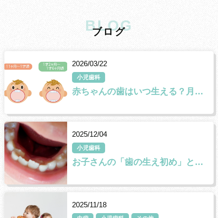
BLOG
ブ
ロ
グ
2026/03/22
小児歯科
赤ちゃんの歯はいつ生える？月齢ごとの乳歯の生え方🦷
2025/12/04
小児歯科
お子さんの「歯の生え初め」と「生え変わり」について
2025/11/18