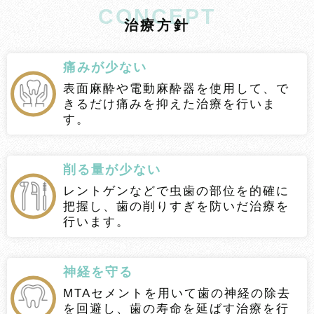
CONCEPT
治
療
方
針
痛みが少ない
表面麻酔や電動麻酔器を使用して、で
きるだけ痛みを抑えた治療を行いま
す。
削る量が少ない
レントゲンなどで虫歯の部位を的確に
把握し、歯の削りすぎを防いだ治療を
行います。
神経を守る
MTAセメントを用いて歯の神経の除去
を回避し、歯の寿命を延ばす治療を行