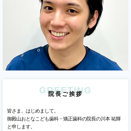
GREETING
院
長
ご
挨
拶
皆さま、はじめまして。
御殿山おとなこども歯科・矯正歯科の院長の川本 祐輝
と申します。