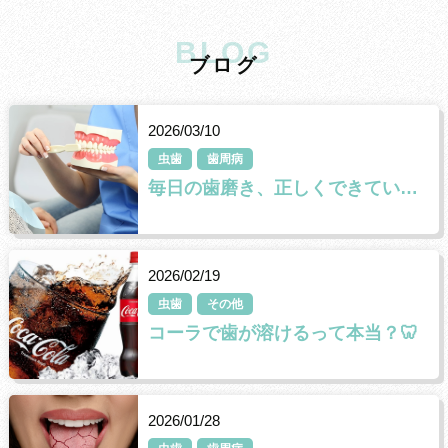
BLOG
ブ
ロ
グ
2026/03/10
虫歯
歯周病
毎日の歯磨き、正しくできていますか？
2026/02/19
虫歯
その他
コーラで歯が溶けるって本当？🦷
2026/01/28