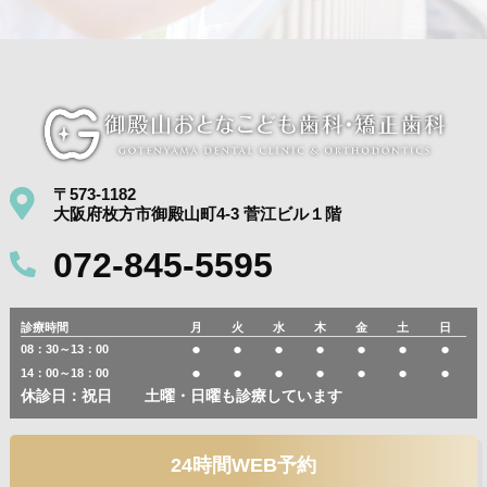
〒573-1182
大阪府枚方市御殿山町4-3 菅江ビル１階
072-845-5595
診療時間
月
火
水
木
金
土
日
●
●
●
●
●
●
●
08：30～13：00
●
●
●
●
●
●
●
14：00～18：00
休診日：祝日
土曜・日曜も診療しています
24時間WEB予約