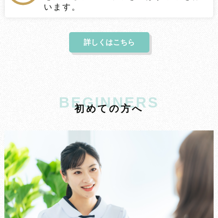
います。
詳しくはこちら
BEGINNERS
初
め
て
の
方
へ