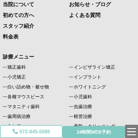
当院について
お知らせ・ブログ
初めての方へ
よくある質問
スタッフ紹介
料金表
診療メニュー
矯正歯科
インビザライン矯正
小児矯正
インプラント
白い詰め物・被せ物
ホワイトニング
各種マウスピース
小児歯科
マタニティ歯科
虫歯治療
歯周病治療
根管治療
入れ歯
予防・クリーニング
072-845-5595
24時間WEB予約
歯科口腔外科
親知らず