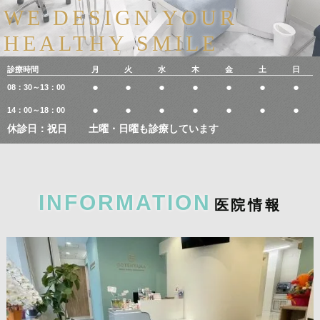
WE DESIGN YOUR
HEALTHY SMILE
診療時間
月
火
水
木
金
土
日
●
●
●
●
●
●
●
08：30～13：00
●
●
●
●
●
●
●
14：00～18：00
休診日：祝日
土曜・日曜も診療しています
INFORMATION
医
院
情
報