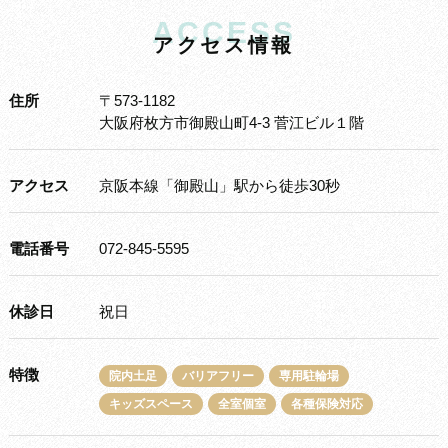
ACCESS
ア
ク
セ
ス
情
報
住所
〒573-1182
大阪府枚方市御殿山町4-3 菅江ビル１階
アクセス
京阪本線「御殿山」駅から徒歩30秒
電話番号
072-845-5595
休診日
祝日
特徴
院内土足
バリアフリー
専用駐輪場
キッズスペース
全室個室
各種保険対応