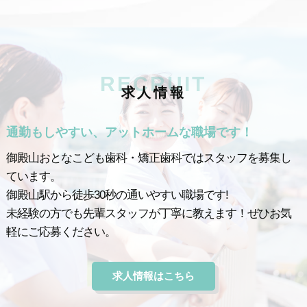
RECRUIT
求
人
情
報
通勤もしやすい、アットホームな職場です！
御殿山おとなこども歯科・矯正歯科ではスタッフを募集し
ています。
御殿山駅から徒歩30秒の通いやすい職場です!
未経験の方でも先輩スタッフが丁寧に教えます！ぜひお気
軽にご応募ください。
求人情報はこちら