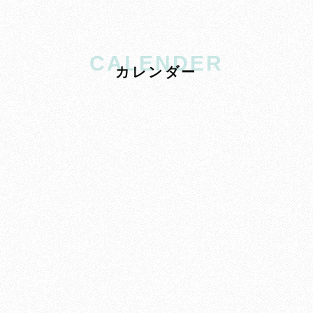
CALENDER
カ
レ
ン
ダ
ー