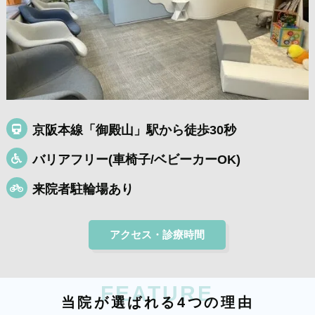
京阪本線「御殿山」駅から徒歩30秒
バリアフリー(車椅子/ベビーカーOK)
来院者駐輪場あり
アクセス・診療時間
FEATURE
当
院
が
選
ば
れ
る
4
つ
の
理
由