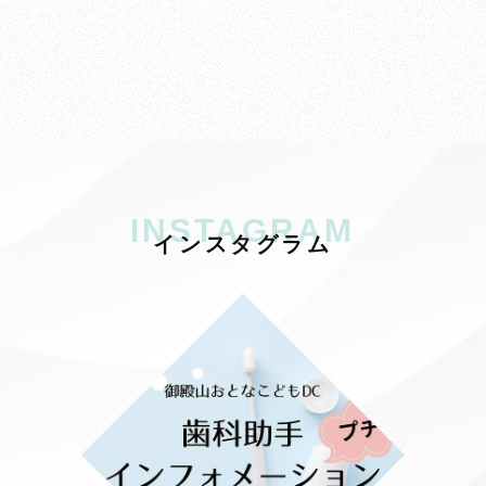
INSTAGRAM
イ
ン
ス
タ
グ
ラ
ム