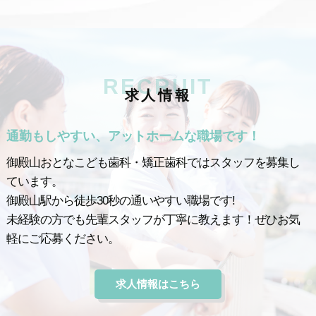
RECRUIT
求
人
情
報
通勤もしやすい、アットホームな職場です！
御殿山おとなこども歯科・矯正歯科ではスタッフを募集し
ています。
御殿山駅から徒歩30秒の通いやすい職場です!
未経験の方でも先輩スタッフが丁寧に教えます！ぜひお気
軽にご応募ください。
求人情報はこちら