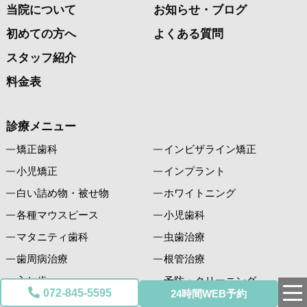
当院について
お知らせ・ブログ
初めての方へ
よくある質問
スタッフ紹介
料金表
診療メニュー
矯正歯科
インビザライン矯正
小児矯正
インプラント
白い詰め物・被せ物
ホワイトニング
各種マウスピース
小児歯科
マタニティ歯科
虫歯治療
歯周病治療
根管治療
入れ歯
予防・クリーニング
072-845-5595
24時間WEB予約
歯科口腔外科
親知らず