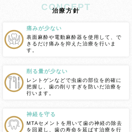
CONCEPT
治
療
方
針
痛みが少ない
表面麻酔や電動麻酔器を使用して、で
きるだけ痛みを抑えた治療を行いま
す。
削る量が少ない
レントゲンなどで虫歯の部位を的確に
把握し、歯の削りすぎを防いだ治療を
行います。
神経を守る
MTAセメントを用いて歯の神経の除去
を回避し、歯の寿命を延ばす治療を行