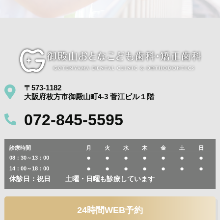
〒573-1182
大阪府枚方市御殿山町4-3 菅江ビル１階
072-845-5595
診療時間
月
火
水
木
金
土
日
●
●
●
●
●
●
●
08：30～13：00
●
●
●
●
●
●
●
14：00～18：00
休診日：祝日
土曜・日曜も診療しています
24時間WEB予約