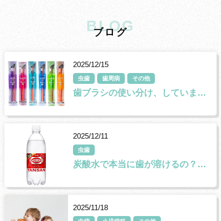
BLOG
ブ
ロ
グ
2025/12/15
虫歯
歯周病
その他
歯ブラシの使い分け、していますか？
2025/12/11
虫歯
炭酸水で本当に歯が溶けるの？ 歯科医師が解説します🦷✨
2025/11/18