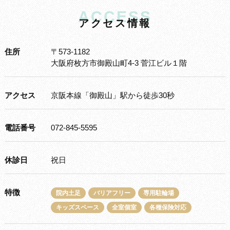
ACCESS
ア
ク
セ
ス
情
報
住所
〒573-1182
大阪府枚方市御殿山町4-3 菅江ビル１階
アクセス
京阪本線「御殿山」駅から徒歩30秒
電話番号
072-845-5595
休診日
祝日
特徴
院内土足
バリアフリー
専用駐輪場
キッズスペース
全室個室
各種保険対応