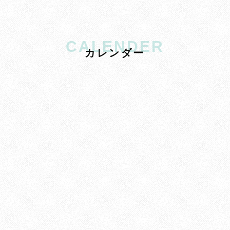
CALENDER
カ
レ
ン
ダ
ー