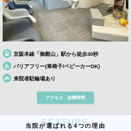
京阪本線「御殿山」駅から徒歩30秒
バリアフリー(車椅子/ベビーカーOK)
来院者駐輪場あり
アクセス・診療時間
FEATURE
当
院
が
選
ば
れ
る
4
つ
の
理
由