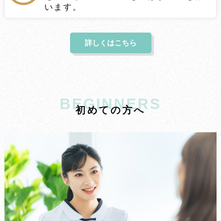
います。
詳しくはこちら
BEGINNERS
初
め
て
の
方
へ