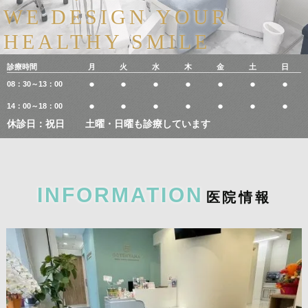
WE DESIGN YOUR
HEALTHY SMILE
診療時間
月
火
水
木
金
土
日
●
●
●
●
●
●
●
08：30～13：00
●
●
●
●
●
●
●
14：00～18：00
休診日：祝日
土曜・日曜も診療しています
INFORMATION
医
院
情
報