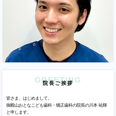
GREETING
院
長
ご
挨
拶
皆さま、はじめまして。
御殿山おとなこども歯科・矯正歯科の院長の川本 祐輝
と申します。