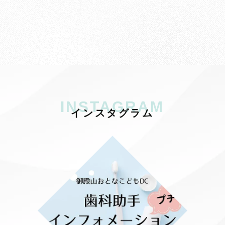
INSTAGRAM
イ
ン
ス
タ
グ
ラ
ム