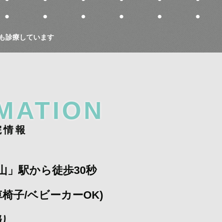
●
●
●
●
●
●
も診療しています
MATION
院
情
報
山」駅から徒歩30秒
椅子/ベビーカーOK)
り