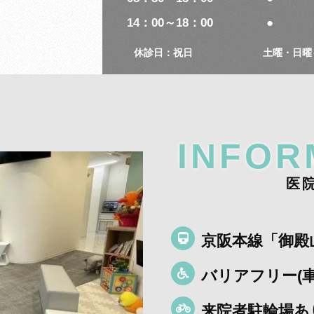
14：00～18：00
●
休診日：祝日
土曜・日曜
INFOR
医
京阪本線「御殿
バリアフリー(車
来院者駐輪場あ