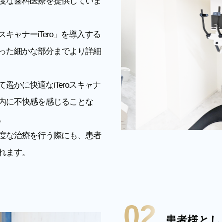
度な歯科医療を提供していま
ャナーiTero」を導入する
った細かな部分までより詳細
かに快適なiTeroスキャナ
内に不快感を感じることな
。
度な治療を行う際にも、患者
れます。
02
患者様とし