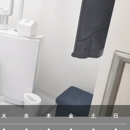
火
水
木
金
土
日
●
●
●
●
●
●