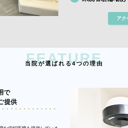
アク
FEATURE
当
院
が
選
ば
れ
る
4
つ
の
理
由
用で
ご提供