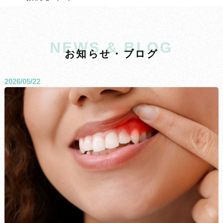
NEWS & BLOG
お
知
ら
せ
・
ブ
ロ
グ
2026/05/22