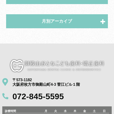
月別アーカイブ
〒573-1182
大阪府枚方市御殿山町4-3 菅江ビル１階
072-845-5595
診療時間
月
火
水
木
金
土
日