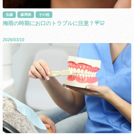
虫歯
歯周病
その他
梅雨の時期にお口のトラブルに注意？☔🦷
2026/03/10