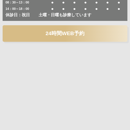
●
●
●
●
●
●
●
08：30～13：00
●
●
●
●
●
●
●
14：00～18：00
休診日：祝日
土曜・日曜も診療しています
24時間WEB予約