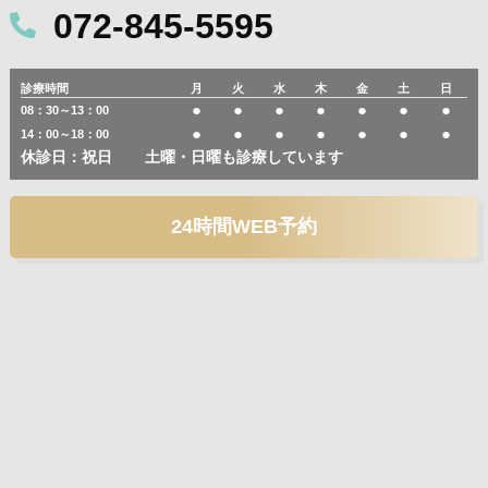
072-845-5595
診療時間
月
火
水
木
金
土
日
●
●
●
●
●
●
●
08：30～13：00
●
●
●
●
●
●
●
14：00～18：00
休診日：祝日
土曜・日曜も診療しています
24時間WEB予約