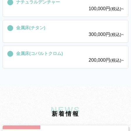
ナチュラルデンチャー
100,000円
(税込)~
金属床(チタン)
300,000円
(税込)~
金属床(コバルトクロム)
200,000円
(税込)~
NEWS
新
着
情
報