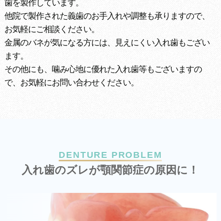
歯を製作しています。
他院で製作された義歯のお手入れや調整も承りますので、
お気軽にご相談ください。
金属のバネが気になる方には、見えにくい入れ歯もござい
ます。
その他にも、噛み心地に優れた入れ歯等もございますの
で、お気軽にお問い合わせください。
DENTURE PROBLEM
入
れ
歯
の
ズ
レ
が
顎
関
節
症
の
原
因
に
！