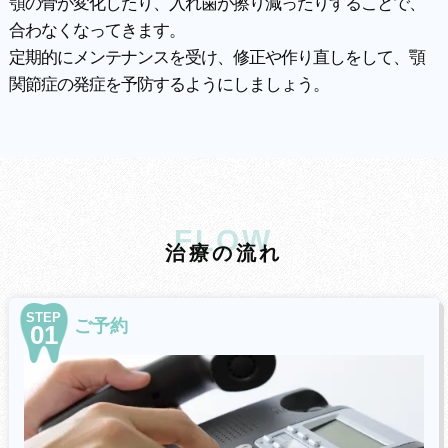
顎の骨が変化したり、入れ歯が擦り減ったりすることで、
合わなくなってきます。
定期的にメンテナンスを受け、修正や作り直しをして、顎
関節症の発症を予防するようにしましょう。
FLOW
治
療
の
流
れ
STEP
ご予約
01