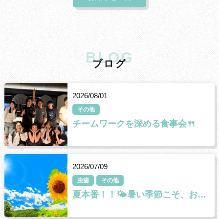
BLOG
ブ
ロ
グ
2026/08/01
その他
チームワークを深める食事会🍴
2026/07/09
虫歯
その他
夏本番！！🌤暑い季節こそ、お口の健康にも気を配りましょう