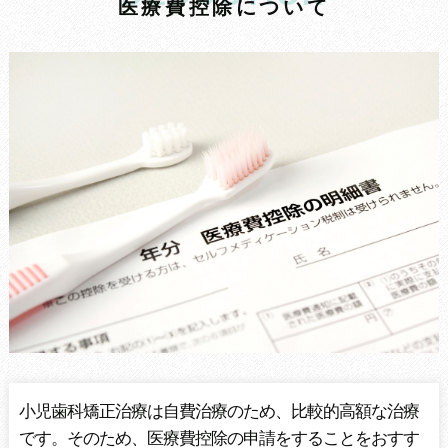
医
療
費
控
除
に
つ
い
て
小児歯科矯正治療は自費治療のため、比較的高額な治療
です。そのため、医療費控除の申請をすることをおすす