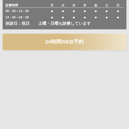
診療時間
月
火
水
木
金
土
日
●
●
●
●
●
●
●
08：30～13：00
●
●
●
●
●
●
●
14：00～18：00
休診日：祝日
土曜・日曜も診療しています
24時間WEB予約