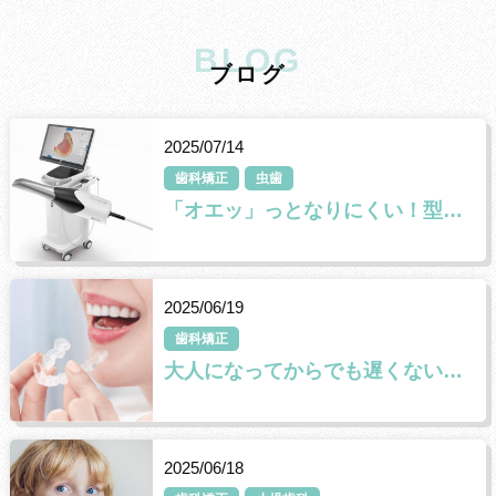
BLOG
ブ
ロ
グ
2025/07/14
歯科矯正
虫歯
「オエッ」っとなりにくい！型取りが苦手な方へ✨
2025/06/19
歯科矯正
大人になってからでも遅くない。インビザラインで始める矯正治療
2025/06/18