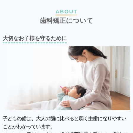
ABOUT
歯
科
矯
正
に
つ
い
て
大切なお子様を守るために
子どもの歯は、大人の歯に比べると弱く虫歯になりやすい
ことがわかっています。