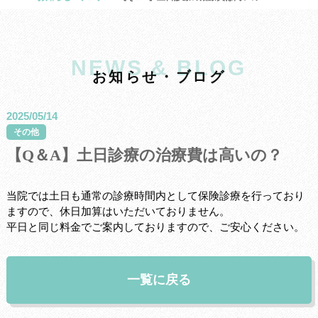
NEWS & BLOG
お
知
ら
せ
・
ブ
ロ
グ
2025/05/14
その他
【Q＆A】土日診療の治療費は高いの？
当院では土日も通常の診療時間内として保険診療を行っており
ますので、休日加算はいただいておりません。
平日と同じ料金でご案内しておりますので、ご安心ください。
一覧に戻る