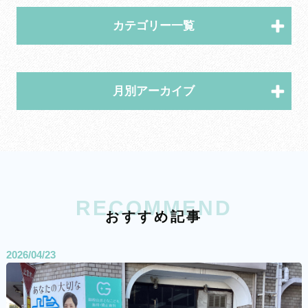
カテゴリー一覧
月別アーカイブ
RECOMMEND
お
す
す
め
記
事
2026/04/23