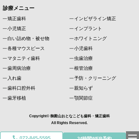
診療メニュー
矯正歯科
インビザライン矯正
小児矯正
インプラント
白い詰め物・被せ物
ホワイトニング
各種マウスピース
小児歯科
マタニティ歯科
虫歯治療
歯周病治療
根管治療
入れ歯
予防・クリーニング
歯科口腔外科
親知らず
歯牙移植
顎関節症
Copyright© 御殿山おとなこども歯科・矯正歯科
All Rights Reserved.
072-845-5595
24時間WEB予約