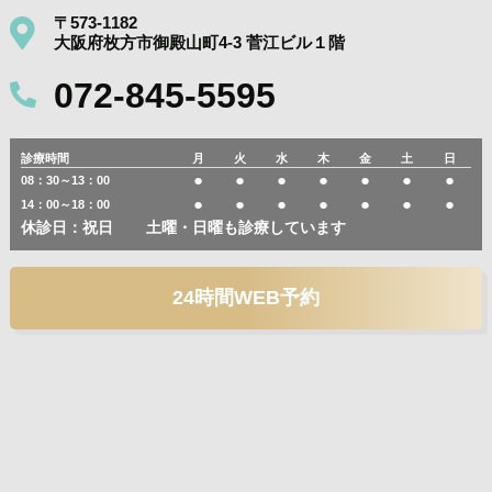
〒573-1182
大阪府枚方市御殿山町4-3 菅江ビル１階
072-845-5595
診療時間
月
火
水
木
金
土
日
●
●
●
●
●
●
●
08：30～13：00
●
●
●
●
●
●
●
14：00～18：00
休診日：祝日
土曜・日曜も診療しています
24時間WEB予約