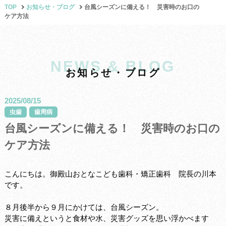
TOP
お知らせ・ブログ
台風シーズンに備える！ 災害時のお口の
ケア方法
NEWS & BLOG
お
知
ら
せ
・
ブ
ロ
グ
2025/08/15
虫歯
歯周病
台風シーズンに備える！ 災害時のお口の
ケア方法
こんにちは。御殿山おとなこども歯科・矯正歯科 院長の川本
です。
８月後半から９月にかけては、台風シーズン。
災害に備えというと食材や水、災害グッズを思い浮かべます