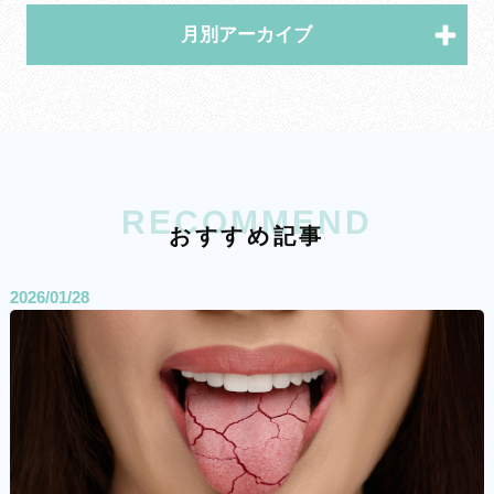
月別アーカイブ
RECOMMEND
お
す
す
め
記
事
2026/01/28