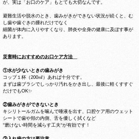
が、実は「お口のケア」もとても大切なんです。
避難生活や脱水のとき、歯みがきができない状況が続くと、む
し歯や歯ぐきの腫れだけでなく
細菌が体内に入りやすくなり、肺炎や全身の健康に及ぼす事が
あります。
災害時におすすめのお口ケア方法
①水が少ないときの歯みがき
コップ１杯（200㎖）あれば十分です。
まずは歯ブラシでしっかり汚れをかき出し、最後に軽くすすぐ
だけでもOK✨
②歯みがきができないとき
キシリトールガムを噛んで唾液を出す、口腔ケア用のウェット
シートで歯や頬の内側、舌を優しく拭くなど
‘‘磨けない時間を減らす工夫‘‘が有効です！
③入れ歯の方は要注意