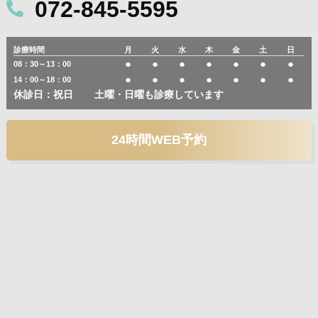
072-845-5595
診療時間
月
火
水
木
金
土
日
●
●
●
●
●
●
●
08：30～13：00
●
●
●
●
●
●
●
14：00～18：00
休診日：祝日
土曜・日曜も診療しています
24時間WEB予約