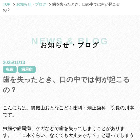
TOP
お知らせ・ブログ
歯を失ったとき、口の中では何が起こる
の？
NEWS & BLOG
お
知
ら
せ
・
ブ
ロ
グ
2025/11/13
虫歯
歯周病
歯を失ったとき、口の中では何が起こる
の？
こんにちは。御殿山おとなこども歯科・矯正歯科 院長の川本
です。
虫歯や歯周病、ケガなどで歯を失ってしまうことがありま
す。 「１本くらい、なくても大丈夫かな？」と思ってしまう