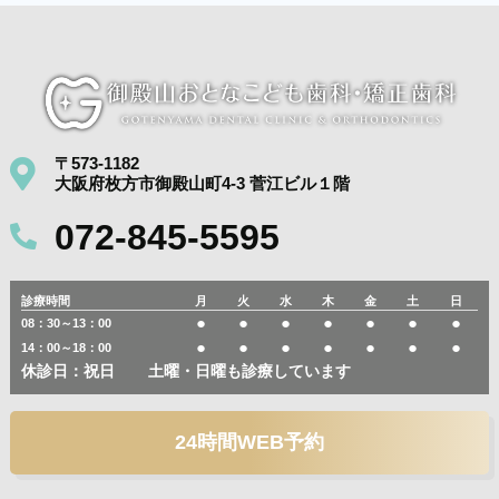
〒573-1182
大阪府枚方市御殿山町4-3 菅江ビル１階
072-845-5595
診療時間
月
火
水
木
金
土
日
●
●
●
●
●
●
●
08：30～13：00
●
●
●
●
●
●
●
14：00～18：00
休診日：祝日
土曜・日曜も診療しています
24時間WEB予約