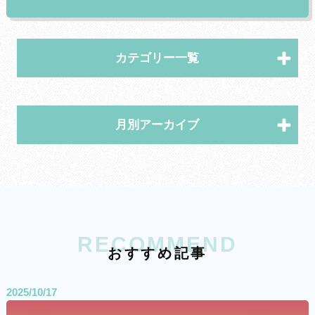
カテゴリー一覧
月別アーカイブ
RECOMMEND
お
す
す
め
記
事
2025/10/17