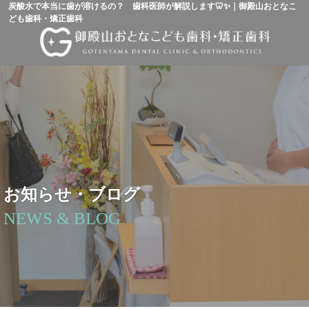
炭酸水で本当に歯が溶けるの？ 歯科医師が解説します🦷✨｜御殿山おとなこ
ども歯科・矯正歯科
お知らせ・ブログ
NEWS & BLOG