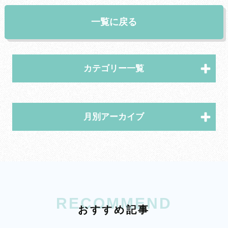
一覧に戻る
カテゴリー一覧
月別アーカイブ
RECOMMEND
お
す
す
め
記
事