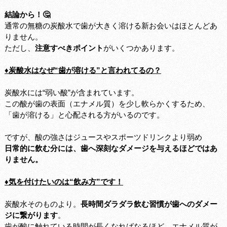
結論から！🤔
通常の無糖の炭酸水で歯が大きく溶ける新お会いはほとんどあ
りません。
ただし、
注意すべきポイント
がいくつかあります。
♦炭酸水はなぜ“歯が溶ける”と言われてるの？
炭酸水には“弱い酸”が含まれています。
この酸が歯の表面（エナメル質）を少し軟らかくするため、
「歯が溶ける」と心配される方がいるのです。
ですが、酸の強さはジュースやスポーツドリンクより弱め
日常的に飲む分には、歯へ深刻なダメージを与えるほどではあ
りません。
♦気を付けたいのは“飲み方”です！
炭酸水そのものより。
長時間ダラダラ飲む習慣が歯へのダメー
ジに繋がります
。
歯が酸に触れている時間が長くなればなるほど、エナメル質が