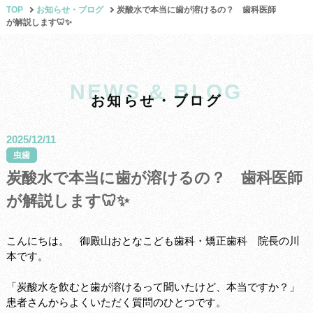
TOP
お知らせ・ブログ
炭酸水で本当に歯が溶けるの？ 歯科医師
が解説します🦷✨
NEWS & BLOG
お
知
ら
せ
・
ブ
ロ
グ
2025/12/11
虫歯
炭酸水で本当に歯が溶けるの？ 歯科医師
が解説します🦷✨
こんにちは。 御殿山おとなこども歯科・矯正歯科 院長の川
本です。
「炭酸水を飲むと歯が溶けるって聞いたけど、本当ですか？」
患者さんからよくいただく質問のひとつです。