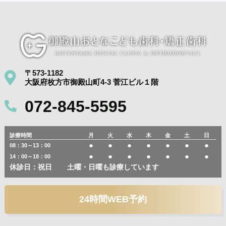
〒573-1182
大阪府枚方市御殿山町4-3 菅江ビル１階
072-845-5595
診療時間
月
火
水
木
金
土
日
●
●
●
●
●
●
●
08：30～13：00
●
●
●
●
●
●
●
14：00～18：00
休診日：祝日
土曜・日曜も診療しています
24時間WEB予約